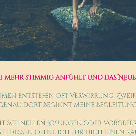
t mehr stimmig anfühlt und das Neue 
umen entstehen oft Verwirrung, Zweif
Genau dort Beginnt meine Begleitung
mit schnellen Lösungen oder vorgef
attdessen öffne ich für Dich einen Ra