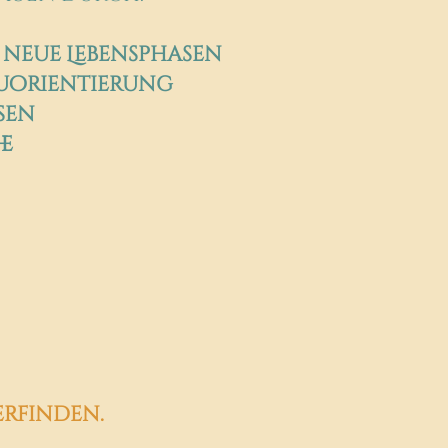
 neue Lebensphasen
euorientierung
sen
he
erfinden.