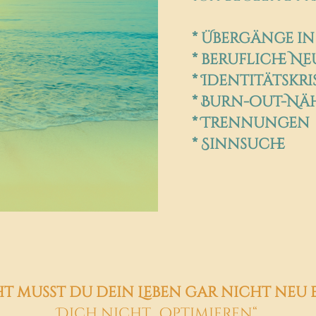
* Übergänge in
* berufliche N
* Identitätskri
* Burn-out-Nä
* Trennungen
* Sinnsuche
ht musst du dein Leben gar nicht neu 
Dich nicht „optimieren“.