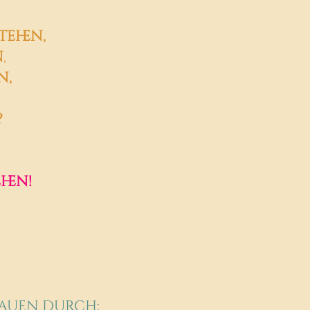
tehen,
n
,
n,
?
hen!
rauen durch: