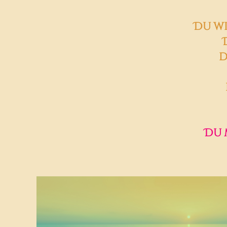
Du wi
d
Du 