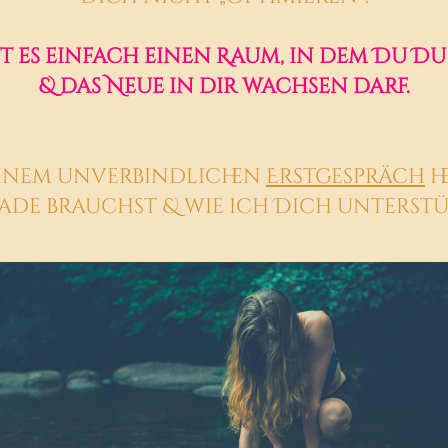
t es einfach einen Raum, in dem Du Du 
&
das Neue in dir wachsen darf.
 einem unverbindlichen
Erstgespräch
h
ade brauchst
& wie ich Dich unterst