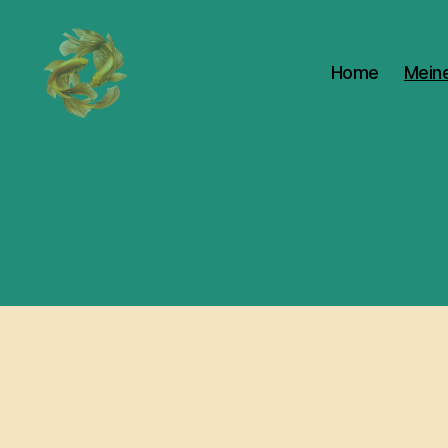
Home
Meine
shetransforms.at