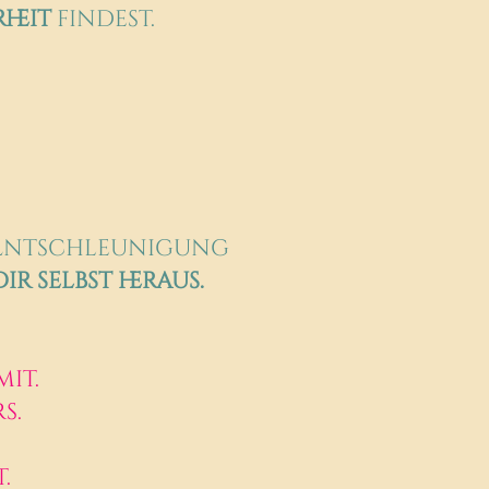
heit
findest.
 Entschleunigung
r selbst heraus.
mit.
s.
.