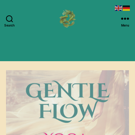
Search
Menu
shetransforms.at